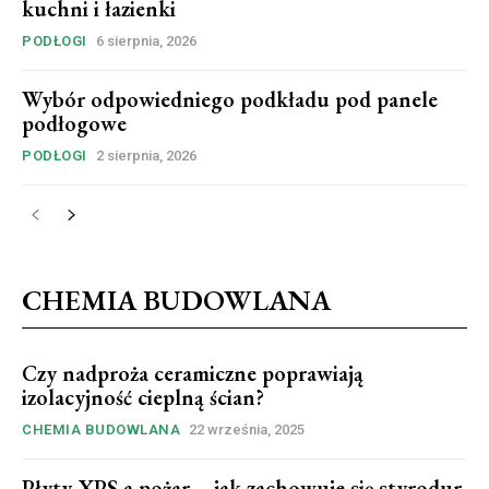
kuchni i łazienki
PODŁOGI
6 sierpnia, 2026
Wybór odpowiedniego podkładu pod panele
podłogowe
PODŁOGI
2 sierpnia, 2026
CHEMIA BUDOWLANA
Czy nadproża ceramiczne poprawiają
izolacyjność cieplną ścian?
CHEMIA BUDOWLANA
22 września, 2025
Płyty XPS a pożar – jak zachowuje się styrodur