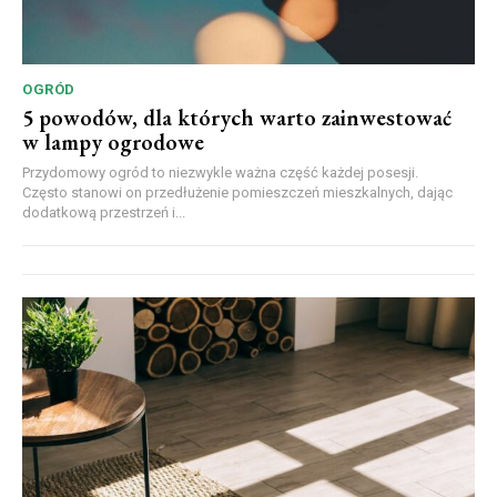
OGRÓD
5 powodów, dla których warto zainwestować
w lampy ogrodowe
Przydomowy ogród to niezwykle ważna część każdej posesji.
Często stanowi on przedłużenie pomieszczeń mieszkalnych, dając
dodatkową przestrzeń i...