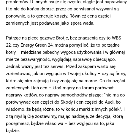
problemów. U innych psuje się często, ciągle jest naprawiany
i to nie do końca dobrze, przez co serwisanci wzywani są
ponownie, a to generuje koszty. Również cena części
zamiennych jest podawana jako spora wada.
Patrząc na piece gazowe Brotje, bez znaczenia czy to WBS
22, czy Energy Green 24, można pomyśleć, że to porządne
kotły – miedziane bebechy, wygoda użytkowania i w głównej
mierze bezawaryjność, wyglądają naprawdę obiecująco.
Jednak ważny jest też serwis. Przed zakupem warto się
zorientować, jak on wygląda w Twojej okolicy – czy są firmy,
które się nim zajmują i czy znają się na marce. Co do części
zamiennych i ich cen – ktoś mądry na forum porównał
naprawy kotłów, do napraw samochodów pisząc: “nie ma co
porównywać cen części do Skody i cen części do Audi, bo
wiadomo, że będą różne, to w końcu marki z innych półek”. I
z tą myślą Cię zostawimy, mając nadzieję, że decyzja, którą
podejmiesz, będzie właściwa – bez względu na to, jaka
będzie.