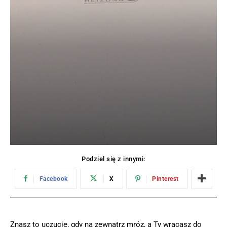
Podziel się z innymi:
Facebook
X
Pinterest
Znasz to uczucie, gdy na zewnątrz mróz, a Ty wracasz do