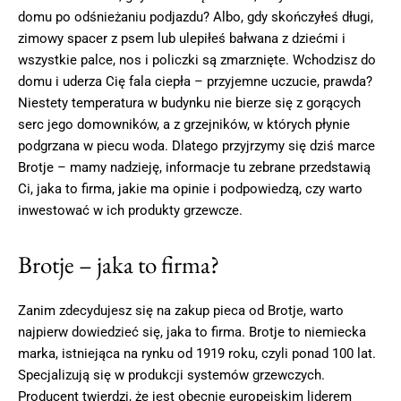
domu po odśnieżaniu podjazdu? Albo, gdy skończyłeś długi,
zimowy spacer z psem lub ulepiłeś bałwana z dziećmi i
wszystkie palce, nos i policzki są zmarznięte. Wchodzisz do
domu i uderza Cię fala ciepła – przyjemne uczucie, prawda?
Niestety temperatura w budynku nie bierze się z gorących
serc jego domowników, a z grzejników, w których płynie
podgrzana w piecu woda. Dlatego przyjrzymy się dziś marce
Brotje – mamy nadzieję, informacje tu zebrane przedstawią
Ci, jaka to firma, jakie ma opinie i podpowiedzą, czy warto
inwestować w ich produkty grzewcze.
Brotje – jaka to firma?
Zanim zdecydujesz się na zakup pieca od Brotje, warto
najpierw dowiedzieć się, jaka to firma. Brotje to niemiecka
marka, istniejąca na rynku od 1919 roku, czyli ponad 100 lat.
Specjalizują się w produkcji systemów grzewczych.
Producent twierdzi, że jest obecnie europejskim liderem