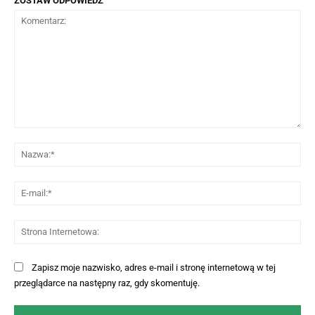
ZOSTAW ODPOWIEDŹ
Komentarz:
Na
E-
mai
St
Int
Zapisz moje nazwisko, adres e-mail i stronę internetową w tej
przeglądarce na następny raz, gdy skomentuję.