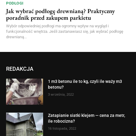
PODŁOGI
Jak wybrać podłogę drewnianą? Praktyczny
poradnik przed zakupem parkietu
Wybór odpowiedniej podłogi ma ogromny wpływ na wygląd i
funkcjonalność wnętrza. Jeśli zastanawiasz się, jak wybrać podłogę
drewnianą...
REDAKCJA
1 m3 betonu ile to kg, czyli ile waży m3
betonu?
3 września, 2022
Zatapianie siatki klejem — cena za metr,
ile robocizna?
16 listopada, 2022