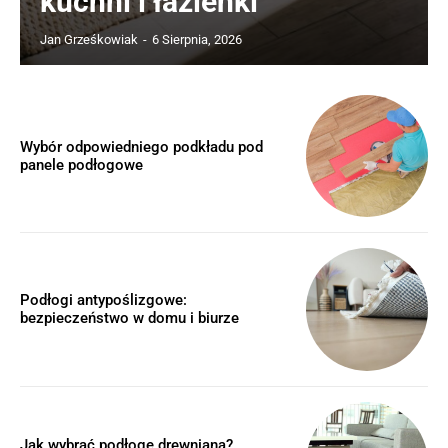
kuchni i łazienki
Jan Grześkowiak
-
6 Sierpnia, 2026
Wybór odpowiedniego podkładu pod
panele podłogowe
Podłogi antypoślizgowe:
bezpieczeństwo w domu i biurze
Jak wybrać podłogę drewnianą?