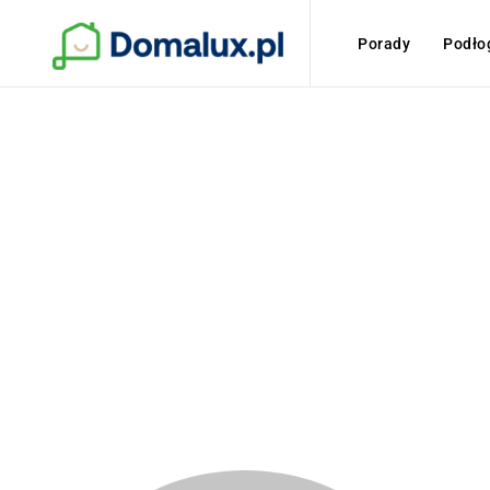
Porady
Podło