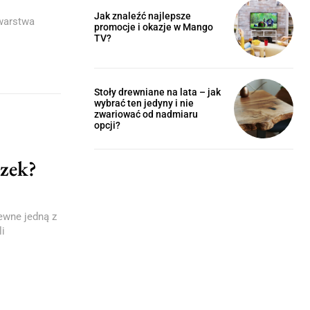
Jak znaleźć najlepsze
 warstwa
promocje i okazje w Mango
TV?
Stoły drewniane na lata – jak
wybrać ten jedyny i nie
zwariować od nadmiaru
opcji?
zek?
ewne jedną z
li