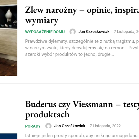
Zlew narożny – opinie, inspira
wymiary
Jan Grześkowiak
-
7 Listopada, 
WYPOSAŻENIE DOMU
Prawdziwe dylematy, szczególnie te z nutką tragizmu, p
w naszym życiu, kiedy decydujemy się na remont. Przy
szeroki wybór produktów to jedno, drugie...
Buderus czy Viessmann – test
produktach
Jan Grześkowiak
-
7 Listopada, 2022
PORADY
Istnieje jeden prosty sposób, aby uniknąć armagedonu