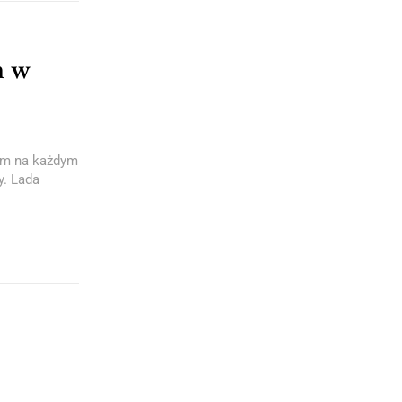
m w
nam na każdym
y. Lada