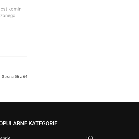
jest komin.
czonego
.
Strona 56 z 64
OPULARNE KATEGORIE
orady
163