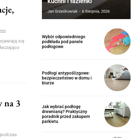
kuchni i łazienki
cje,
Jan Grześkowiak
-
6 Sierpnia, 2026
2022
Wybór odpowiedniego
ojawiają się
podkładu pod panele
podłogowe
tłaczająco
Podłogi antypoślizgowe:
bezpieczeństwo w domu i
biurze
y na 3
Jak wybrać podłogę
drewnianą? Praktyczny
poradnik przed zakupem
parkietu
 podczas