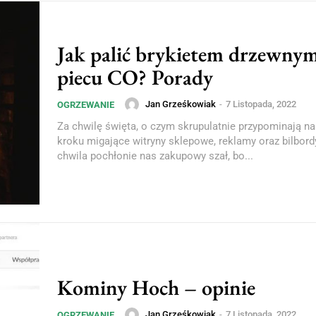
Jak palić brykietem drzewny
piecu CO? Porady
Jan Grześkowiak
-
7 Listopada, 2022
OGRZEWANIE
Za chwilę święta, o czym skrupulatnie przypominają 
kroku migające witryny sklepowe, reklamy oraz bilbord
chwila pochłonie nas zakupowy szał, bo...
Kominy Hoch – opinie
Jan Grześkowiak
-
7 Listopada, 2022
OGRZEWANIE