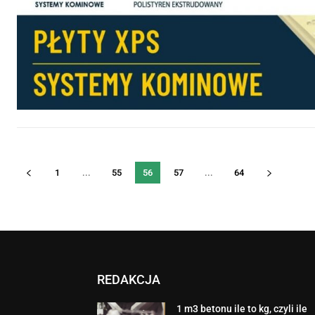
1
...
55
56
57
...
64
REDAKCJA
1 m3 betonu ile to kg, czyli ile