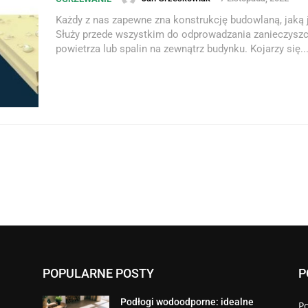
Każdy z nas zapewne zna konstrukcję budowlaną, jaką 
Służy przede wszystkim do odprowadzania zanieczysz
powietrza lub spalin na zewnątrz budynku. Kojarzy się..
POPULARNE POSTY
P
Podłogi wodoodporne: idealne
P