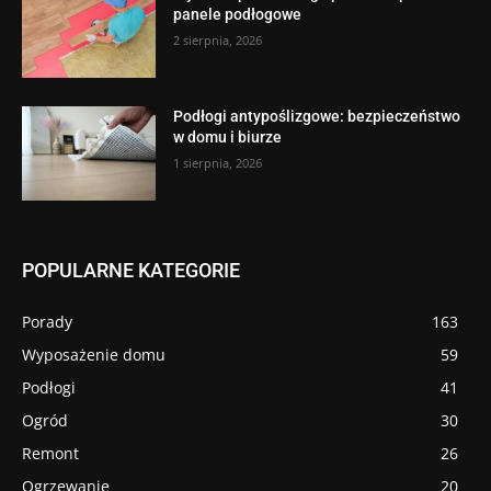
panele podłogowe
2 sierpnia, 2026
Podłogi antypoślizgowe: bezpieczeństwo
w domu i biurze
1 sierpnia, 2026
POPULARNE KATEGORIE
Porady
163
Wyposażenie domu
59
Podłogi
41
Ogród
30
Remont
26
Ogrzewanie
20