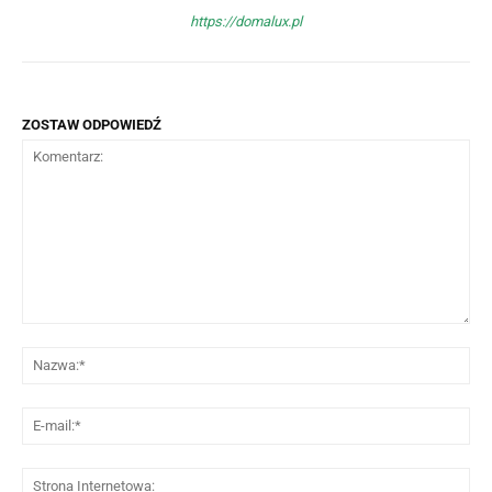
https://domalux.pl
ZOSTAW ODPOWIEDŹ
Komentarz:
Na
E-
mai
St