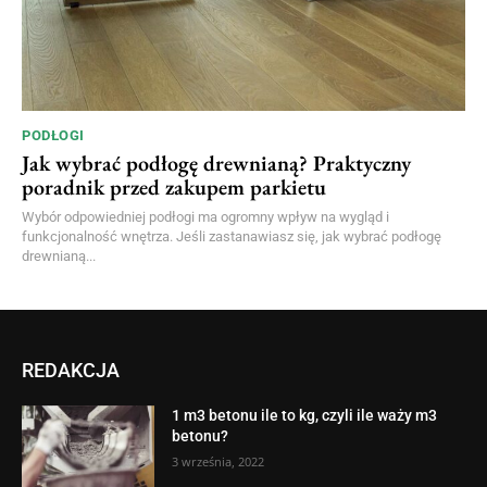
PODŁOGI
Jak wybrać podłogę drewnianą? Praktyczny
poradnik przed zakupem parkietu
Wybór odpowiedniej podłogi ma ogromny wpływ na wygląd i
funkcjonalność wnętrza. Jeśli zastanawiasz się, jak wybrać podłogę
drewnianą...
REDAKCJA
1 m3 betonu ile to kg, czyli ile waży m3
betonu?
3 września, 2022