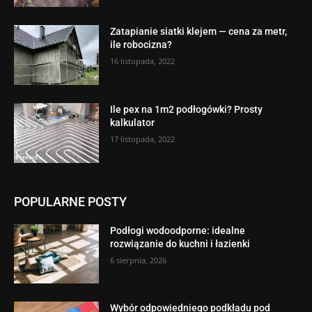
Zatapianie siatki klejem — cena za metr,
ile robocizna?
16 listopada, 2022
Ile pex na 1m2 podłogówki? Prosty
kalkulator
17 listopada, 2022
POPULARNE POSTY
Podłogi wodoodporne: idealne
rozwiązanie do kuchni i łazienki
6 sierpnia, 2026
Wybór odpowiedniego podkładu pod