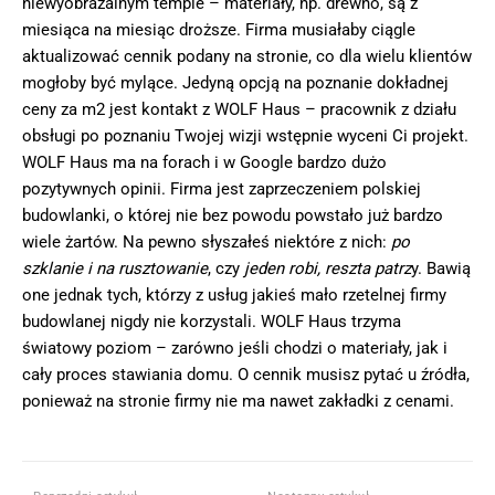
niewyobrażalnym tempie – materiały, np. drewno, są z
miesiąca na miesiąc droższe. Firma musiałaby ciągle
aktualizować cennik podany na stronie, co dla wielu klientów
mogłoby być mylące. Jedyną opcją na poznanie dokładnej
ceny za m2 jest kontakt z WOLF Haus – pracownik z działu
obsługi po poznaniu Twojej wizji wstępnie wyceni Ci projekt.
WOLF Haus ma na forach i w Google bardzo dużo
pozytywnych opinii. Firma jest zaprzeczeniem polskiej
budowlanki, o której nie bez powodu powstało już bardzo
wiele żartów. Na pewno słyszałeś niektóre z nich:
po
szklanie i na rusztowanie
, czy
jeden robi, reszta patrz
y. Bawią
one jednak tych, którzy z usług jakieś mało rzetelnej firmy
budowlanej nigdy nie korzystali. WOLF Haus trzyma
światowy poziom – zarówno jeśli chodzi o materiały, jak i
cały proces stawiania domu. O cennik musisz pytać u źródła,
ponieważ na stronie firmy nie ma nawet zakładki z cenami.