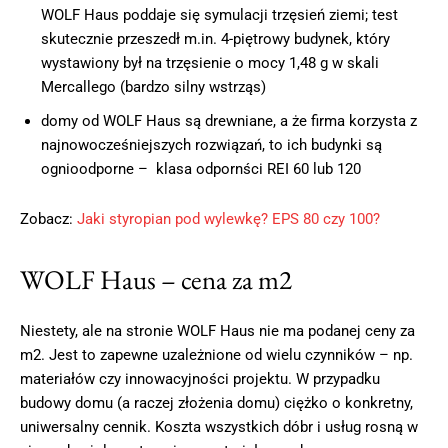
WOLF Haus poddaje się symulacji trzęsień ziemi; test
skutecznie przeszedł m.in. 4-piętrowy budynek, który
wystawiony był na trzęsienie o mocy 1,48 g w skali
Mercallego (bardzo silny wstrząs)
domy od WOLF Haus są drewniane, a że firma korzysta z
najnowocześniejszych rozwiązań, to ich budynki są
ognioodporne – klasa odpornści REI 60 lub 120
Zobacz:
Jaki styropian pod wylewkę? EPS 80 czy 100?
WOLF Haus – cena za m2
Niestety, ale na stronie WOLF Haus nie ma podanej ceny za
m2. Jest to zapewne uzależnione od wielu czynników – np.
materiałów czy innowacyjności projektu. W przypadku
budowy domu (a raczej złożenia domu) ciężko o konkretny,
uniwersalny cennik. Koszta wszystkich dóbr i usług rosną w