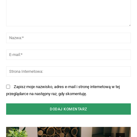
Komentarz:
Na
E-
mai
St
Int
Zapisz moje nazwisko, adres e-mail i stronę internetową w tej
przeglądarce na następny raz, gdy skomentuję.