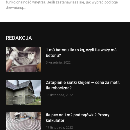
funkcjonalność wnętrza. Jeśli zastanawiasz się, jak wybrać podłogę
drewnianą...
REDAKCJA
1 m3 betonu ile to kg, czyli ile waży m3
betonu?
3 września, 2022
Zatapianie siatki klejem — cena za metr,
ile robocizna?
16 listopada, 2022
Ile pex na 1m2 podłogówki? Prosty
kalkulator
17 listopada, 2022