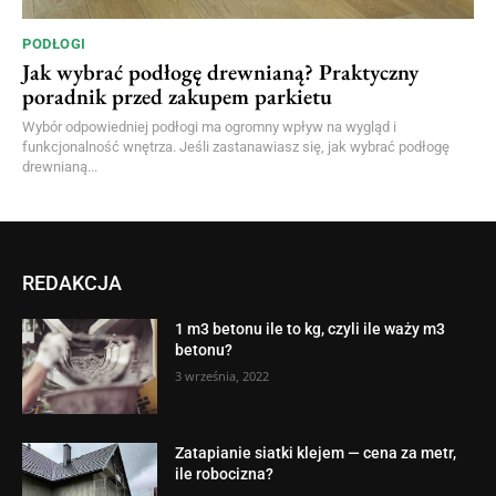
PODŁOGI
Jak wybrać podłogę drewnianą? Praktyczny
poradnik przed zakupem parkietu
Wybór odpowiedniej podłogi ma ogromny wpływ na wygląd i
funkcjonalność wnętrza. Jeśli zastanawiasz się, jak wybrać podłogę
drewnianą...
REDAKCJA
1 m3 betonu ile to kg, czyli ile waży m3
betonu?
3 września, 2022
Zatapianie siatki klejem — cena za metr,
ile robocizna?