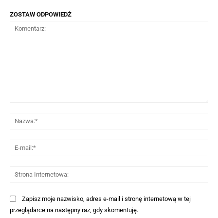
ZOSTAW ODPOWIEDŹ
Komentarz:
Na
E-
mai
St
Int
Zapisz moje nazwisko, adres e-mail i stronę internetową w tej
przeglądarce na następny raz, gdy skomentuję.