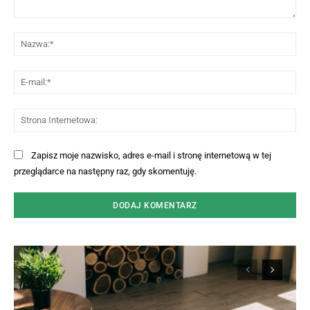
Komentarz:
Na
E-
mai
St
Int
Zapisz moje nazwisko, adres e-mail i stronę internetową w tej
przeglądarce na następny raz, gdy skomentuję.