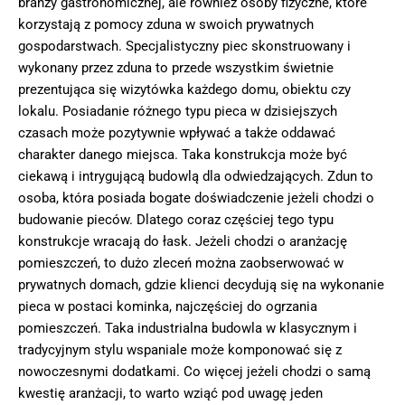
branży gastronomicznej, ale również osoby fizyczne, które
korzystają z pomocy zduna w swoich prywatnych
gospodarstwach. Specjalistyczny piec skonstruowany i
wykonany przez zduna to przede wszystkim świetnie
prezentująca się wizytówka każdego domu, obiektu czy
lokalu. Posiadanie różnego typu pieca w dzisiejszych
czasach może pozytywnie wpływać a także oddawać
charakter danego miejsca. Taka konstrukcja może być
ciekawą i intrygującą budowlą dla odwiedzających. Zdun to
osoba, która posiada bogate doświadczenie jeżeli chodzi o
budowanie pieców. Dlatego coraz częściej tego typu
konstrukcje wracają do łask. Jeżeli chodzi o aranżację
pomieszczeń, to dużo zleceń można zaobserwować w
prywatnych domach, gdzie klienci decydują się na wykonanie
pieca w postaci kominka, najczęściej do ogrzania
pomieszczeń. Taka industrialna budowla w klasycznym i
tradycyjnym stylu wspaniale może komponować się z
nowoczesnymi dodatkami. Co więcej jeżeli chodzi o samą
kwestię aranżacji, to warto wziąć pod uwagę jeden