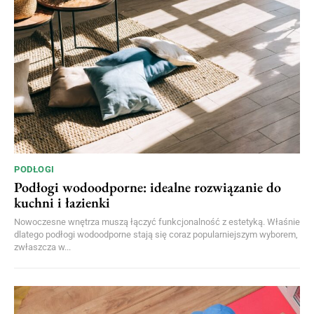
PODŁOGI
Podłogi wodoodporne: idealne rozwiązanie do
kuchni i łazienki
Nowoczesne wnętrza muszą łączyć funkcjonalność z estetyką. Właśnie
dlatego podłogi wodoodporne stają się coraz popularniejszym wyborem,
zwłaszcza w...