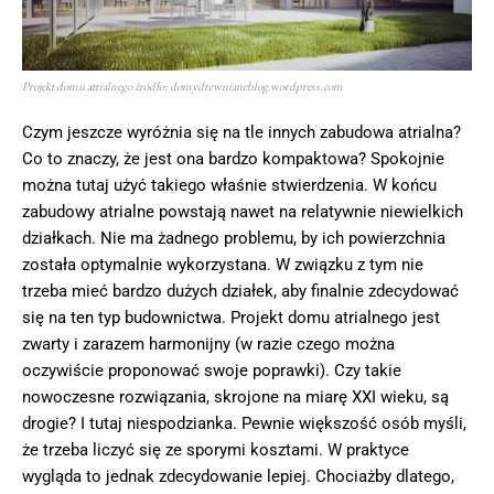
Projekt domu atrialnego źródło: domydrewnianeblog.wordpress.com
Czym jeszcze wyróżnia się na tle innych zabudowa atrialna?
Co to znaczy, że jest ona bardzo kompaktowa? Spokojnie
można tutaj użyć takiego właśnie stwierdzenia. W końcu
zabudowy atrialne powstają nawet na relatywnie niewielkich
działkach. Nie ma żadnego problemu, by ich powierzchnia
została optymalnie wykorzystana. W związku z tym nie
trzeba mieć bardzo dużych działek, aby finalnie zdecydować
się na ten typ budownictwa. Projekt domu atrialnego jest
zwarty i zarazem harmonijny (w razie czego można
oczywiście proponować swoje poprawki). Czy takie
nowoczesne rozwiązania, skrojone na miarę XXI wieku, są
drogie? I tutaj niespodzianka. Pewnie większość osób myśli,
że trzeba liczyć się ze sporymi kosztami. W praktyce
wygląda to jednak zdecydowanie lepiej. Chociażby dlatego,