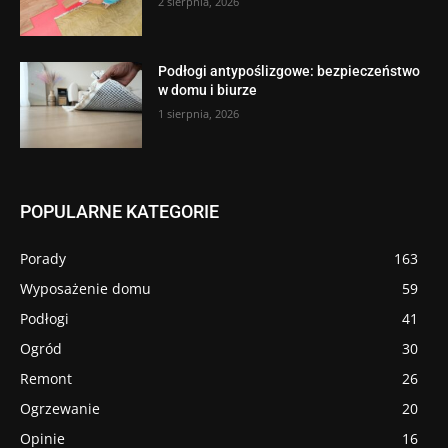
2 sierpnia, 2026
Podłogi antypoślizgowe: bezpieczeństwo
w domu i biurze
1 sierpnia, 2026
POPULARNE KATEGORIE
Porady
163
Wyposażenie domu
59
Podłogi
41
Ogród
30
Remont
26
Ogrzewanie
20
Opinie
16