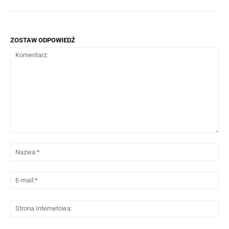
ZOSTAW ODPOWIEDŹ
Komentarz:
Na
E-
mai
St
Int