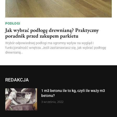
PODŁOGI
Jak wybrać podłogę drewnianą? Praktyczny
poradnik przed zakupem parkietu
Wybór odpowiedniej podłogi ma ogromny wpływ na wygląd i
funkcjonalność wnętrza. Jeśli zastanawiasz się, jak wybrać podłogę
drewnianą...
REDAKCJA
1 m3 betonu ile to kg, czyli ile waży m3
betonu?
3 września, 2022