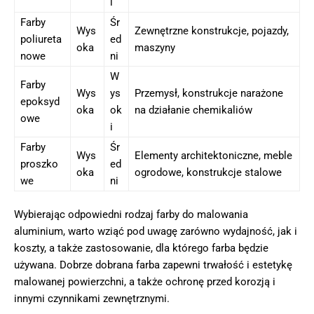
i
Farby
Śr
Wys
Zewnętrzne konstrukcje, pojazdy,
poliureta
ed
oka
maszyny
nowe
ni
W
Farby
Wys
ys
Przemysł, konstrukcje narażone
epoksyd
oka
ok
na działanie chemikaliów
owe
i
Farby
Śr
Wys
Elementy architektoniczne, meble
proszko
ed
oka
ogrodowe, konstrukcje stalowe
we
ni
Wybierając odpowiedni rodzaj farby do malowania
aluminium, warto wziąć pod uwagę zarówno wydajność, jak i
koszty, a także zastosowanie, dla którego farba będzie
używana. Dobrze dobrana farba zapewni trwałość i estetykę
malowanej powierzchni, a także ochronę przed korozją i
innymi czynnikami zewnętrznymi.