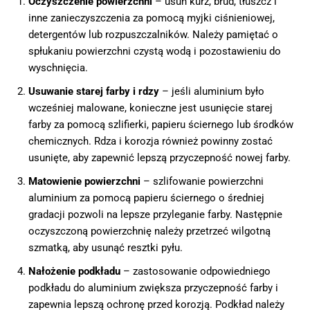
Oczyszczenie powierzchni
– usuń kurz, brud, tłuszcz i
inne zanieczyszczenia za pomocą myjki ciśnieniowej,
detergentów lub rozpuszczalników. Należy pamiętać o
spłukaniu powierzchni czystą wodą i pozostawieniu do
wyschnięcia.
Usuwanie starej farby i rdzy
– jeśli aluminium było
wcześniej malowane, konieczne jest usunięcie starej
farby za pomocą szlifierki, papieru ściernego lub środków
chemicznych. Rdza i korozja również powinny zostać
usunięte, aby zapewnić lepszą przyczepność nowej farby.
Matowienie powierzchni
– szlifowanie powierzchni
aluminium za pomocą papieru ściernego o średniej
gradacji pozwoli na lepsze przyleganie farby. Następnie
oczyszczoną powierzchnię należy przetrzeć wilgotną
szmatką, aby usunąć resztki pyłu.
Nałożenie podkładu
– zastosowanie odpowiedniego
podkładu do aluminium zwiększa przyczepność farby i
zapewnia lepszą ochronę przed korozją. Podkład należy