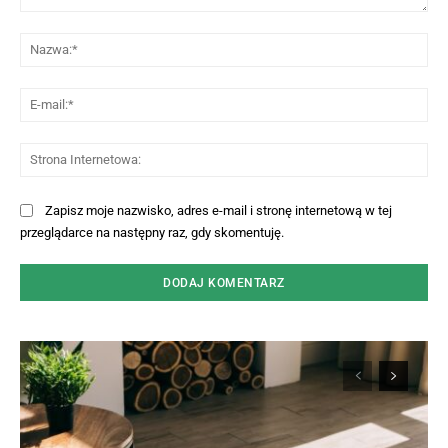
Komentarz:
Na
E-
mai
St
Int
Zapisz moje nazwisko, adres e-mail i stronę internetową w tej
przeglądarce na następny raz, gdy skomentuję.