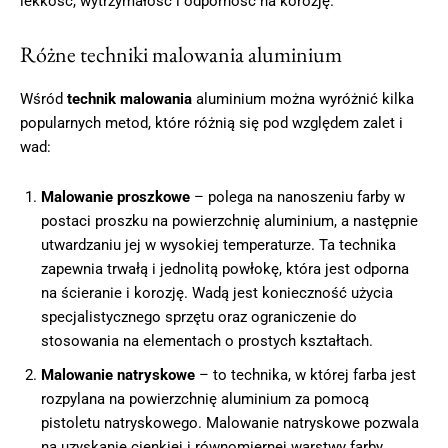
lekkość, wytrzymałość i odporność na korozję.
Różne techniki malowania aluminium
Wśród
technik malowania
aluminium można wyróżnić kilka
popularnych metod, które różnią się pod względem zalet i
wad:
Malowanie proszkowe
– polega na nanoszeniu farby w
postaci proszku na powierzchnię aluminium, a następnie
utwardzaniu jej w wysokiej temperaturze. Ta technika
zapewnia trwałą i jednolitą powłokę, która jest odporna
na ścieranie i korozję. Wadą jest konieczność użycia
specjalistycznego sprzętu oraz ograniczenie do
stosowania na elementach o prostych kształtach.
Malowanie natryskowe
– to technika, w której farba jest
rozpylana na powierzchnię aluminium za pomocą
pistoletu natryskowego. Malowanie natryskowe pozwala
na uzyskanie cienkiej i równomiernej warstwy farby,