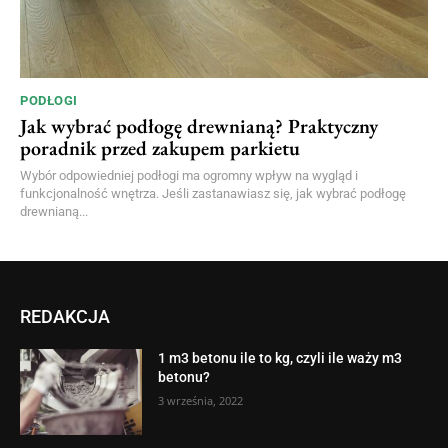
PODŁOGI
Jak wybrać podłogę drewnianą? Praktyczny
poradnik przed zakupem parkietu
Wybór odpowiedniej podłogi ma ogromny wpływ na wygląd i
funkcjonalność wnętrza. Jeśli zastanawiasz się, jak wybrać podłogę
drewnianą...
REDAKCJA
1 m3 betonu ile to kg, czyli ile waży m3
betonu?
3 września, 2022