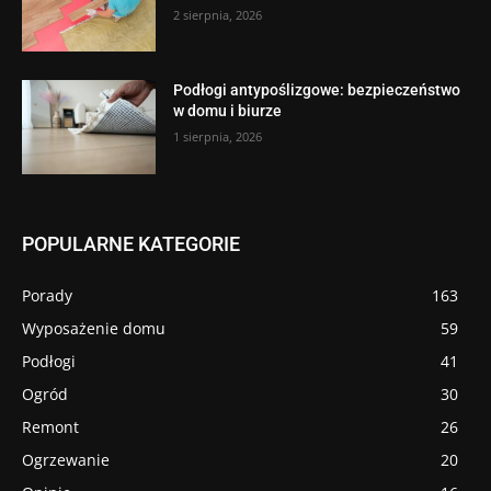
2 sierpnia, 2026
Podłogi antypoślizgowe: bezpieczeństwo
w domu i biurze
1 sierpnia, 2026
POPULARNE KATEGORIE
Porady
163
Wyposażenie domu
59
Podłogi
41
Ogród
30
Remont
26
Ogrzewanie
20