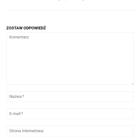
ZOSTAW ODPOWIEDŹ
Komentarz:
Na
E-
mai
St
Int