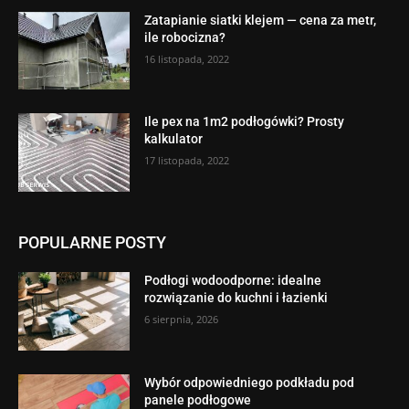
Zatapianie siatki klejem — cena za metr,
ile robocizna?
16 listopada, 2022
Ile pex na 1m2 podłogówki? Prosty
kalkulator
17 listopada, 2022
POPULARNE POSTY
Podłogi wodoodporne: idealne
rozwiązanie do kuchni i łazienki
6 sierpnia, 2026
Wybór odpowiedniego podkładu pod
panele podłogowe