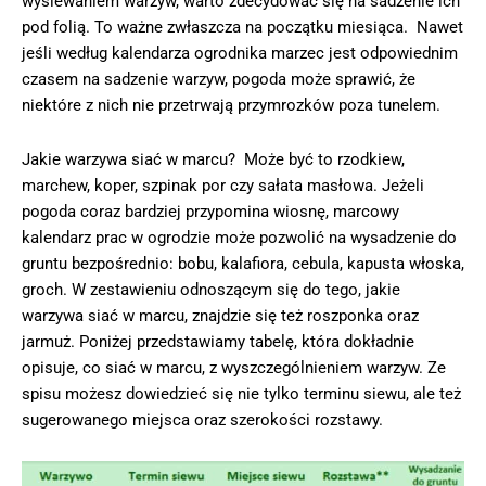
wysiewaniem warzyw, warto zdecydować się na sadzenie ich
pod folią. To ważne zwłaszcza na początku miesiąca. Nawet
jeśli według kalendarza ogrodnika marzec jest odpowiednim
czasem na sadzenie warzyw, pogoda może sprawić, że
niektóre z nich nie przetrwają przymrozków poza tunelem.
Jakie warzywa siać w marcu? Może być to rzodkiew,
marchew, koper, szpinak por czy sałata masłowa. Jeżeli
pogoda coraz bardziej przypomina wiosnę, marcowy
kalendarz prac w ogrodzie może pozwolić na wysadzenie do
gruntu bezpośrednio: bobu, kalafiora, cebula, kapusta włoska,
groch. W zestawieniu odnoszącym się do tego, jakie
warzywa siać w marcu, znajdzie się też roszponka oraz
jarmuż. Poniżej przedstawiamy tabelę, która dokładnie
opisuje, co siać w marcu, z wyszczególnieniem warzyw. Ze
spisu możesz dowiedzieć się nie tylko terminu siewu, ale też
sugerowanego miejsca oraz szerokości rozstawy.