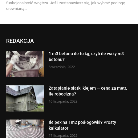
funkcjonalność wnętrza. Jeśli zastanawiasz się, jak wybrać podłogę
drewnianą...
REDAKCJA
1 m3 betonu ile to kg, czyli ile waży m3
betonu?
3 września, 2022
Zatapianie siatki klejem — cena za metr,
ile robocizna?
16 listopada, 2022
Ile pex na 1m2 podłogówki? Prosty
kalkulator
17 listopada, 2022