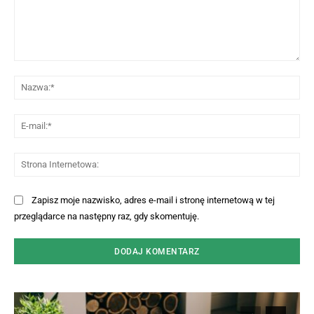
Komentarz:
Na
E-
mai
St
Int
Zapisz moje nazwisko, adres e-mail i stronę internetową w tej
przeglądarce na następny raz, gdy skomentuję.