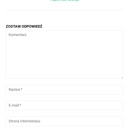
ZOSTAW ODPOWIEDŹ
Komentarz:
Na
E-
mai
St
Int