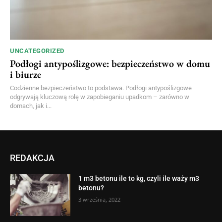
UNCATEGORIZED
Podłogi antypoślizgowe: bezpieczeństwo w domu
i biurze
Codzienne bezpieczeństwo to podstawa. Podłogi antypoślizgowe
odgrywają kluczową rolę w zapobieganiu upadkom – zarówno w
domach, jak i...
REDAKCJA
1 m3 betonu ile to kg, czyli ile waży m3
betonu?
3 września, 2022