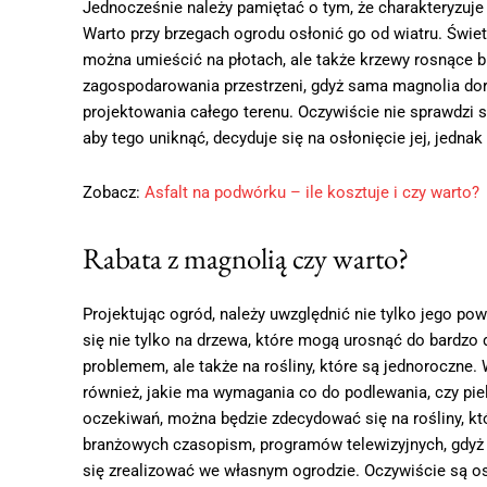
Jednocześnie należy pamiętać o tym, że charakteryzuj
Warto przy brzegach ogrodu osłonić go od wiatru. Świet
można umieścić na płotach, ale także krzewy rosnące 
zagospodarowania przestrzeni, gdyż sama magnolia dor
projektowania całego terenu. Oczywiście nie sprawdzi 
aby tego uniknąć, decyduje się na osłonięcie jej, jedn
Zobacz:
Asfalt na podwórku – ile kosztuje i czy warto?
Rabata z magnolią czy warto?
Projektując ogród, należy uwzględnić nie tylko jego pow
się nie tylko na drzewa, które mogą urosnąć do bardz
problemem, ale także na rośliny, które są jednoroczne. 
również, jakie ma wymagania co do podlewania, czy piel
oczekiwań, można będzie zdecydować się na rośliny, k
branżowych czasopism, programów telewizyjnych, gdyż m
się zrealizować we własnym ogrodzie. Oczywiście są os