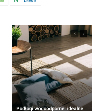
App
Linkedin
Podłogi wodoodporne: idealne