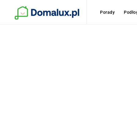
Porady
Podło