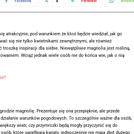
Facebook
X
Pinterest
Whats
ę atrakcyjnie, pod warunkiem że ktoś będzie wiedział, jak go
ć się nie tylko kwietnikami zewnętrznymi, ale również
oszkę inspiracji dla siebie. Niewątpliwie magnolia jest rośliną,
sowaniem. Wciąż jednak wiele osób nie do końca wie, jak o nią
to?
rodzie magnolię. Prezentuje się ona przepięknie, ale przede
 działanie warunków pogodowych. To szczególnie ważne dla osób,
 większy wiatr, czy przymrozki będą mogły przyczynić się do
 osób, które uwielbiają kwiaty, jednocześnie nie mają zbyt dużego