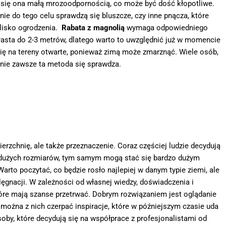
e się ona małą mrozoodpornością, co może być dość kłopotliwe.
nie do tego celu sprawdzą się bluszcze, czy inne pnącza, które
blisko ogrodzenia.
Rabata z magnolią
wymaga odpowiedniego
asta do 2-3 metrów, dlatego warto to uwzględnić już w momencie
się na tereny otwarte, ponieważ zimą może zmarznąć. Wiele osób,
ak nie zawsze ta metoda się sprawdza.
ierzchnię, ale także przeznaczenie. Coraz częściej ludzie decydują
o dużych rozmiarów, tym samym mogą stać się bardzo dużym
Warto poczytać, co będzie rosło najlepiej w danym typie ziemi, ale
ęgnacji. W zależności od własnej wiedzy, doświadczenia i
tóre mają szanse przetrwać. Dobrym rozwiązaniem jest oglądanie
ożna z nich czerpać inspiracje, które w późniejszym czasie uda
oby, które decydują się na współprace z profesjonalistami od