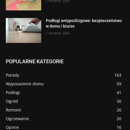
2 sierpnia, 2026
Podłogi antypoślizgowe: bezpieczeństwo
w domu i biurze
1 sierpnia, 2026
POPULARNE KATEGORIE
Porady
163
Wyposażenie domu
59
Podłogi
41
Ogród
30
Remont
26
Ogrzewanie
20
Opinie
16