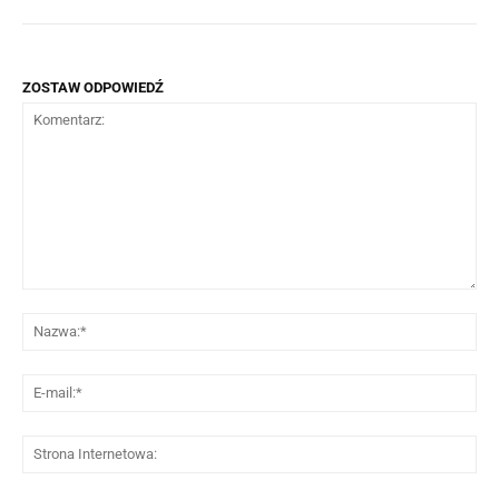
ZOSTAW ODPOWIEDŹ
Komentarz:
Na
E-
mai
St
Int