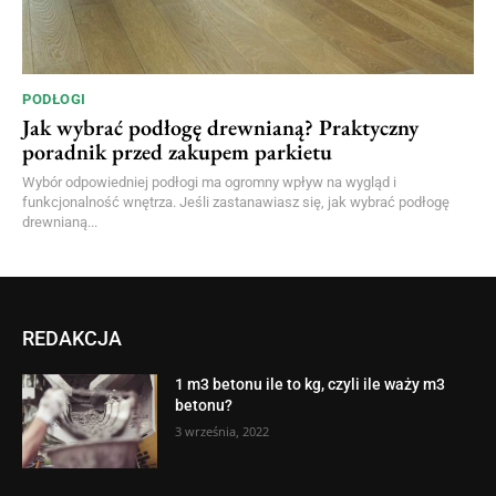
PODŁOGI
Jak wybrać podłogę drewnianą? Praktyczny
poradnik przed zakupem parkietu
Wybór odpowiedniej podłogi ma ogromny wpływ na wygląd i
funkcjonalność wnętrza. Jeśli zastanawiasz się, jak wybrać podłogę
drewnianą...
REDAKCJA
1 m3 betonu ile to kg, czyli ile waży m3
betonu?
3 września, 2022