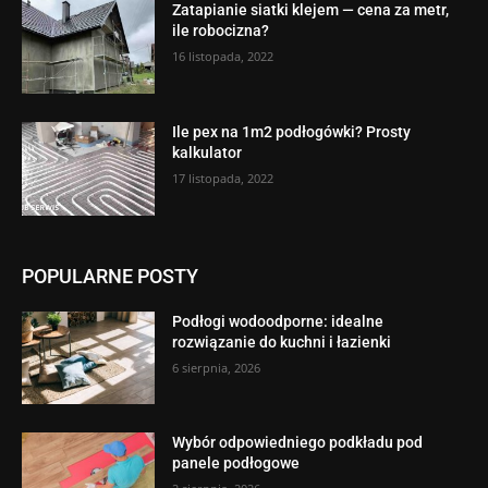
Zatapianie siatki klejem — cena za metr,
ile robocizna?
16 listopada, 2022
Ile pex na 1m2 podłogówki? Prosty
kalkulator
17 listopada, 2022
POPULARNE POSTY
Podłogi wodoodporne: idealne
rozwiązanie do kuchni i łazienki
6 sierpnia, 2026
Wybór odpowiedniego podkładu pod
panele podłogowe