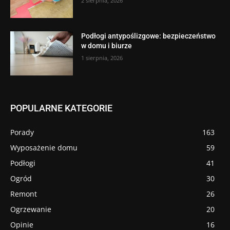
2 sierpnia, 2026
Podłogi antypoślizgowe: bezpieczeństwo
w domu i biurze
1 sierpnia, 2026
POPULARNE KATEGORIE
Porady
163
Wyposażenie domu
59
Podłogi
41
Ogród
30
Remont
26
Ogrzewanie
20
Opinie
16