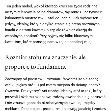
Ten jeden mebel, wokół którego kręci się życie rodzinne
niczym telenowela pełna dramatów, tajemnic i… oczywiście,
kulinarnych mistrzostw – stół do jadalni. Jak wybrać ten
jedyny, idealny, który nie tylko stanie się areną rodzinnych
batalii o ostatni kawałek pizzy, ale również okazją do
wspólnych spotkań? Przyjrzyjmy się kilku kluczowym
kwestiom, które pomogą nam w tej niebanalnej misji!
Rozmiar stołu ma znaczenie, ale
proporcje to fundament
Zacznijmy od podstaw – rozmiaru. Wyobraź sobie scenę:
wielki, piękny stół… i pół metra miejsca do ściany. Ładny?
Owszem. Praktyczny? Ani trochę. Idealny stół to taki, który
pozwoli każdemu członkowi rodziny swobodnie się poruszać
i nie zmusza gości do akrobatycznych ewolucji między
meblami. Recepta jest prosta: zmierz swoją jadalnię i zostaw