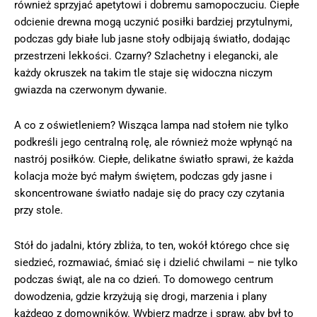
również sprzyjać apetytowi i dobremu samopoczuciu. Ciepłe
odcienie drewna mogą uczynić posiłki bardziej przytulnymi,
podczas gdy białe lub jasne stoły odbijają światło, dodając
przestrzeni lekkości. Czarny? Szlachetny i elegancki, ale
każdy okruszek na takim tle staje się widoczna niczym
gwiazda na czerwonym dywanie.
A co z oświetleniem? Wisząca lampa nad stołem nie tylko
podkreśli jego centralną rolę, ale również może wpłynąć na
nastrój posiłków. Ciepłe, delikatne światło sprawi, że każda
kolacja może być małym świętem, podczas gdy jasne i
skoncentrowane światło nadaje się do pracy czy czytania
przy stole.
Stół do jadalni, który zbliża, to ten, wokół którego chce się
siedzieć, rozmawiać, śmiać się i dzielić chwilami – nie tylko
podczas świąt, ale na co dzień. To domowego centrum
dowodzenia, gdzie krzyżują się drogi, marzenia i plany
każdego z domowników. Wybierz mądrze i spraw, aby był to