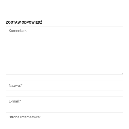
ZOSTAW ODPOWIEDŹ
Komentarz:
Na
E-
mai
St
Int