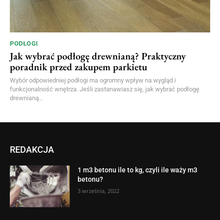
PODŁOGI
Jak wybrać podłogę drewnianą? Praktyczny
poradnik przed zakupem parkietu
Wybór odpowiedniej podłogi ma ogromny wpływ na wygląd i
funkcjonalność wnętrza. Jeśli zastanawiasz się, jak wybrać podłogę
drewnianą...
REDAKCJA
1 m3 betonu ile to kg, czyli ile waży m3
betonu?
3 września, 2022