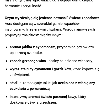
myślą o tym, aby wprowadzić do Twojego domu ciepło,
harmonię i przytulność.
Czym wyróżniają się jesienne nowości
?
Świece zapachowe
Aura dostępne są w szerokiej gamie zapachów
inspirowanych jesiennymi chwilami. Wśród najnowszych
propozycji znajdziesz między innymi:
aromat jabłka z cynamonem
, przypominający świeżo
upieczoną szarlotkę,
zapach grzanego wina
, idealny na chłodne wieczory,
wyraziste nuty cynamonu i goździków
, które kojarzą się
ze świętami,
słodkie kompozycje takie, jak
czekolada z wiśnią czy
czekolada z pomarańczą
,
intensywny
aromat świeżo parzonej kawy
, który
doskonale ożywia przestrzeń.