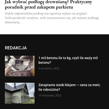
Jak wybrać podłogę drewnianą? Praktyczny
poradnik przed zakupem parkietu
Wybór odpowiedniej podłogi ma ogromny wpływ na wygląd i
funkcjonalność wnętrza. Jeśli zastanawiasz się, jak wybrać podłogę
drewnianą...
REDAKCJA
1 m3 betonu ile to kg, czyli ile waży m3
betonu?
3 września, 2022
Zatapianie siatki klejem — cena za metr,
ile robocizna?
16 listopada, 2022