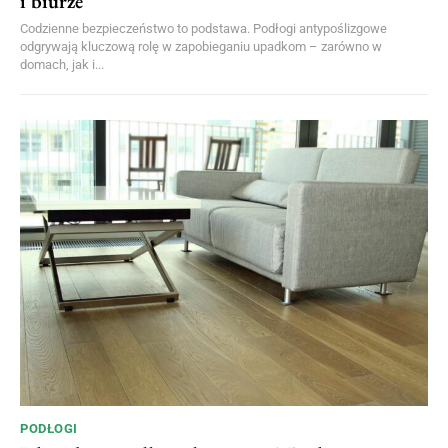
i biurze
Codzienne bezpieczeństwo to podstawa. Podłogi antypoślizgowe
odgrywają kluczową rolę w zapobieganiu upadkom – zarówno w
domach, jak i...
PODŁOGI