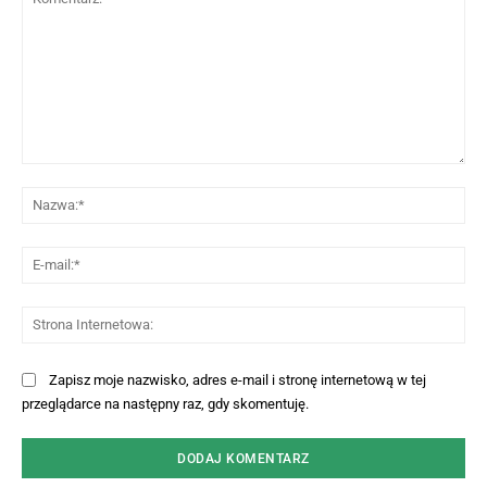
Komentarz:
Na
E-
mai
St
Int
Zapisz moje nazwisko, adres e-mail i stronę internetową w tej
przeglądarce na następny raz, gdy skomentuję.