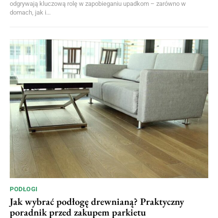
odgrywają kluczową rolę w zapobieganiu upadkom – zarówno w
domach, jak i...
PODŁOGI
Jak wybrać podłogę drewnianą? Praktyczny
poradnik przed zakupem parkietu