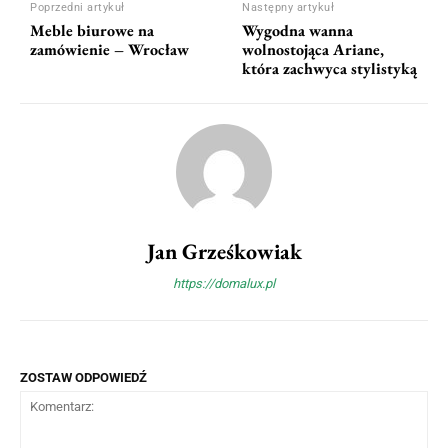
Poprzedni artykuł
Następny artykuł
Meble biurowe na
Wygodna wanna
zamówienie – Wrocław
wolnostojąca Ariane,
która zachwyca stylistyką
Jan Grześkowiak
https://domalux.pl
ZOSTAW ODPOWIEDŹ