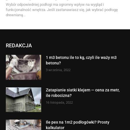
Wybór odpowiedniej podłogi ma ogromny wpływ na wygląd i
funkcjonalność wnętrza. Jeśli zastanawiasz się, jak wybrać podłogę
drewnianą...
REDAKCJA
1 m3 betonu ile to kg, czyli ile waży m3
betonu?
3 września, 2022
Zatapianie siatki klejem — cena za metr,
ile robocizna?
16 listopada, 2022
Ile pex na 1m2 podłogówki? Prosty
kalkulator