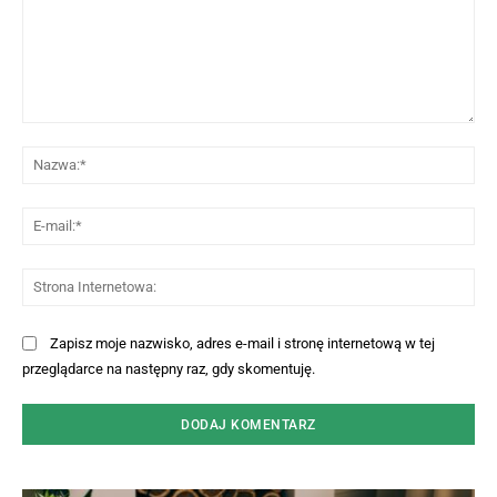
Komentarz:
Na
E-
mai
St
Int
Zapisz moje nazwisko, adres e-mail i stronę internetową w tej
przeglądarce na następny raz, gdy skomentuję.