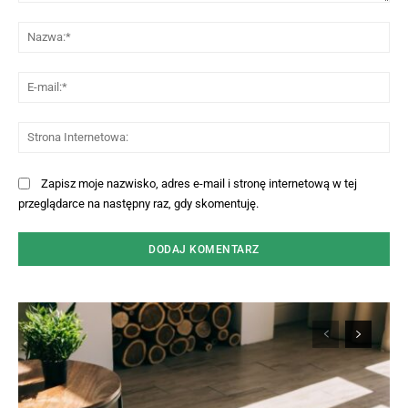
Komentarz:
Na
E-
mai
St
Int
Zapisz moje nazwisko, adres e-mail i stronę internetową w tej
przeglądarce na następny raz, gdy skomentuję.