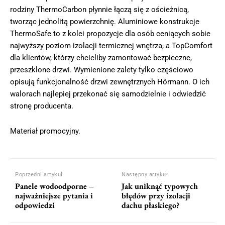
rodziny ThermoCarbon płynnie łączą się z ościeżnicą,
tworząc jednolitą powierzchnię. Aluminiowe konstrukcje
ThermoSafe to z kolei propozycje dla osób ceniących sobie
najwyższy poziom izolacji termicznej wnętrza, a TopComfort
dla klientów, którzy chcieliby zamontować bezpieczne,
przeszklone drzwi. Wymienione zalety tylko częściowo
opisują funkcjonalność drzwi zewnętrznych Hörmann. O ich
walorach najlepiej przekonać się samodzielnie i odwiedzić
stronę producenta.
Materiał promocyjny.
Poprzedni artykuł
Następny artykuł
Panele wodoodporne –
Jak uniknąć typowych
najważniejsze pytania i
błędów przy izolacji
odpowiedzi
dachu płaskiego?