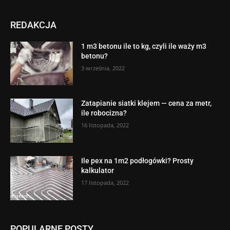
REDAKCJA
1 m3 betonu ile to kg, czyli ile waży m3
betonu?
3 września, 2022
Zatapianie siatki klejem — cena za metr,
ile robocizna?
16 listopada, 2022
Ile pex na 1m2 podłogówki? Prosty
kalkulator
17 listopada, 2022
POPULARNE POSTY