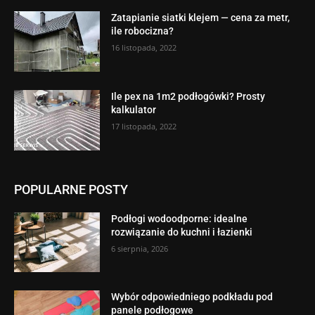
Zatapianie siatki klejem — cena za metr,
ile robocizna?
16 listopada, 2022
Ile pex na 1m2 podłogówki? Prosty
kalkulator
17 listopada, 2022
POPULARNE POSTY
Podłogi wodoodporne: idealne
rozwiązanie do kuchni i łazienki
6 sierpnia, 2026
Wybór odpowiedniego podkładu pod
panele podłogowe