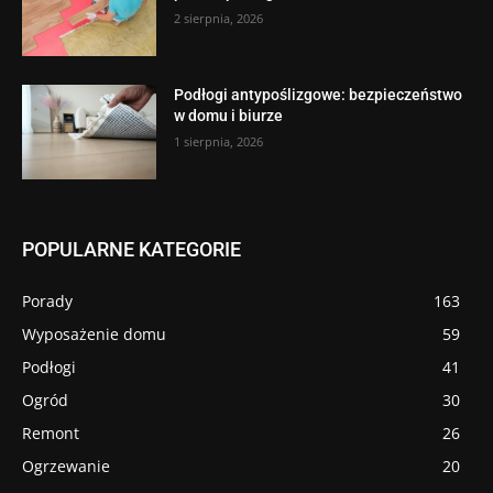
2 sierpnia, 2026
Podłogi antypoślizgowe: bezpieczeństwo
w domu i biurze
1 sierpnia, 2026
POPULARNE KATEGORIE
Porady
163
Wyposażenie domu
59
Podłogi
41
Ogród
30
Remont
26
Ogrzewanie
20