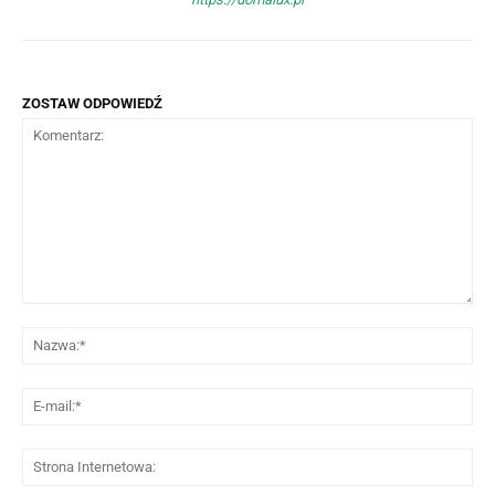
ZOSTAW ODPOWIEDŹ
Komentarz:
Na
E-
mai
St
Int