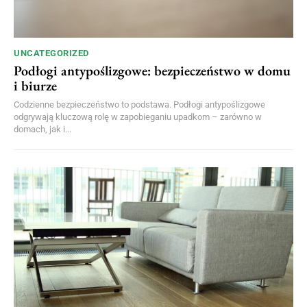
UNCATEGORIZED
Podłogi antypoślizgowe: bezpieczeństwo w domu
i biurze
Codzienne bezpieczeństwo to podstawa. Podłogi antypoślizgowe
odgrywają kluczową rolę w zapobieganiu upadkom – zarówno w
domach, jak i...