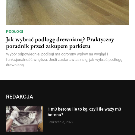
PODŁOGI
Jak wybrać podłogę drewnianą? Praktyczny
poradnik przed zakupem parkietu
Wybór odpowiedniej podłogi ma ogromny wpływ na wygląd i
funkcjonalność wnętrza. Jeśli zastanawiasz się, jak wybrać podłogę
drewnianą...
REDAKCJA
1 m3 betonu ile to kg, czyli ile waży m3
betonu?
3 września, 2022