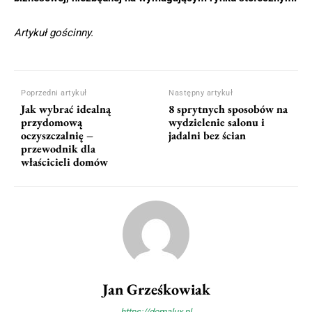
Artykuł gościnny.
Poprzedni artykuł
Następny artykuł
Jak wybrać idealną
8 sprytnych sposobów na
przydomową
wydzielenie salonu i
oczyszczalnię –
jadalni bez ścian
przewodnik dla
właścicieli domów
Jan Grześkowiak
https://domalux.pl