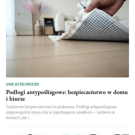
UNCATEGORIZED
Podłogi antypoślizgowe: bezpieczeństwo w domu
i biurze
Codzienne bezpieczeństwo to podstawa. Podłogi antypoślizgowe
odgrywają kluczową rolę w zapobieganiu upadkom – zarówno w
domach, jak i...