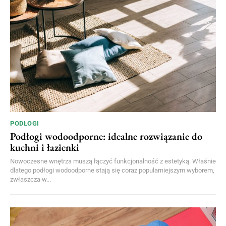
PODŁOGI
Podłogi wodoodporne: idealne rozwiązanie do
kuchni i łazienki
Nowoczesne wnętrza muszą łączyć funkcjonalność z estetyką. Właśnie
dlatego podłogi wodoodporne stają się coraz popularniejszym wyborem,
zwłaszcza w...