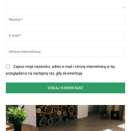
Komentarz:
Na
E-
mai
St
Int
Zapisz moje nazwisko, adres e-mail i stronę internetową w tej
przeglądarce na następny raz, gdy skomentuję.