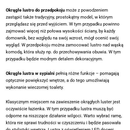
Okrągłe lustro do przedpokoju
może z powodzeniem
zastąpić także tradycyjny, prostokątny model, w którym
przeglądasz się przed wyjściem. W tym przypadku powinno
zajmować więcej niż połowa wysokości ściany, by każdy
domownik, bez względu na swój wzrost, mógł ocenić swój
wygląd. W przedpokoju można zamocować lustro nad wąską
komodą, która służy np. do przechowywania obuwia. W tym
przypadku będzie modnym detalem dekoracyjnym.
Okrągłe lustra w sypialni
pełnią różne funkcje – pomagają
optycznie powiększyć wnętrze, a do tego umożliwiają
wykonanie wieczornej toalety.
Klasycznym miejscem na zawieszenie okrągłych luster jest
oczywiście łazienka. W tym przypadku lustra muszą być
odporne na niszczące działanie wilgoci. Warto wybrać ramę,
która nie sprawi trudności w czyszczeniu i będzie pasowała
do stylistyki wnętrza. Lustra z oświetleniem LED doceni