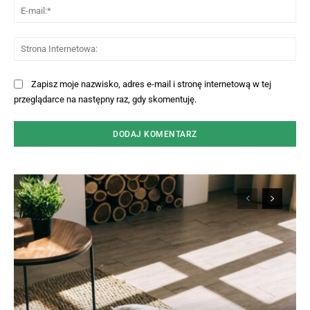
E-
mai
St
Int
Zapisz moje nazwisko, adres e-mail i stronę internetową w tej
przeglądarce na następny raz, gdy skomentuję.