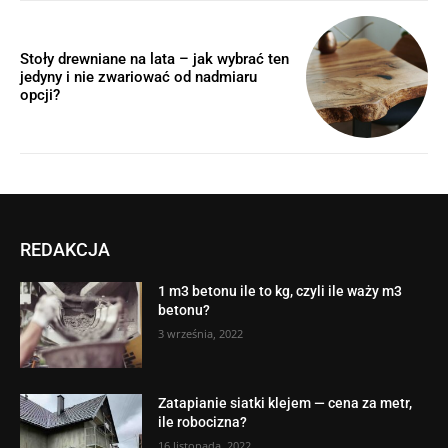
Stoły drewniane na lata – jak wybrać ten
jedyny i nie zwariować od nadmiaru
opcji?
REDAKCJA
1 m3 betonu ile to kg, czyli ile waży m3
betonu?
3 września, 2022
Zatapianie siatki klejem — cena za metr,
ile robocizna?
16 listopada, 2022