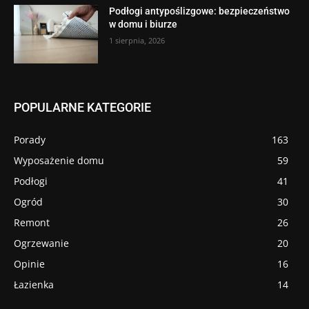
Podłogi antypoślizgowe: bezpieczeństwo
w domu i biurze
1 sierpnia, 2026
POPULARNE KATEGORIE
Porady
163
Wyposażenie domu
59
Podłogi
41
Ogród
30
Remont
26
Ogrzewanie
20
Opinie
16
Łazienka
14