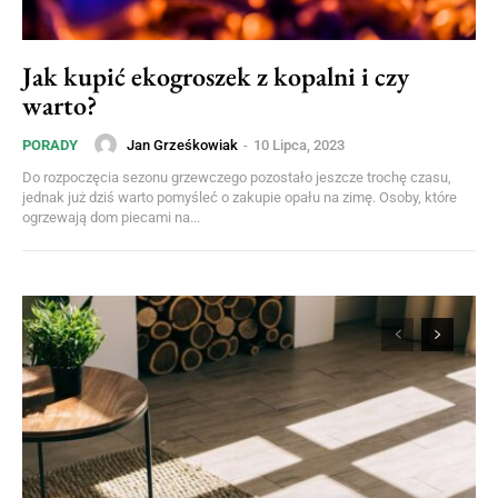
Jak kupić ekogroszek z kopalni i czy
warto?
Jan Grześkowiak
-
10 Lipca, 2023
PORADY
Do rozpoczęcia sezonu grzewczego pozostało jeszcze trochę czasu,
jednak już dziś warto pomyśleć o zakupie opału na zimę. Osoby, które
ogrzewają dom piecami na...