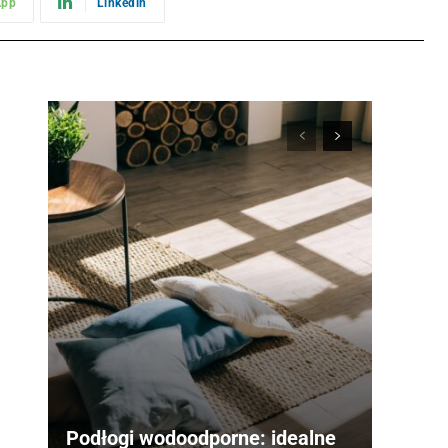
App
Linkedin
Podłogi wodoodporne: idealne