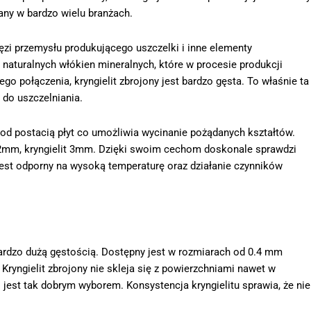
any w bardzo wielu branżach.
ęzi przemysłu produkującego uszczelki i inne elementy
z naturalnych włókien mineralnych, które w procesie produkcji
o połączenia, kryngielit zbrojony jest bardzo gęsta. To właśnie ta
 do uszczelniania.
 pod postacią płyt co umożliwia wycinanie pożądanych kształtów.
t 2mm, kryngielit 3mm. Dzięki swoim cechom doskonale sprawdzi
 jest odporny na wysoką temperaturę oraz działanie czynników
 bardzo dużą gęstością. Dostępny jest w rozmiarach od 0.4 mm
 Kryngielit zbrojony nie skleja się z powierzchniami nawet w
i jest tak dobrym wyborem. Konsystencja kryngielitu sprawia, że nie