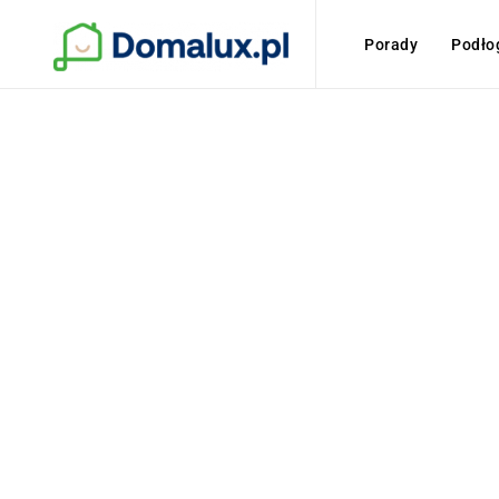
Porady
Podło