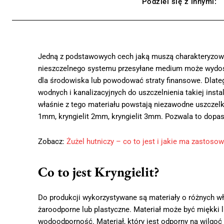
Podziel się z innymi:
Jedną z podstawowych cech jaką muszą charakteryzować
nieszczelnego systemu przesyłane medium może wydosta
dla środowiska lub powodować straty finansowe. Dlateg
wodnych i kanalizacyjnych do uszczelnienia takiej instala
właśnie z tego materiału powstają niezawodne uszczelki.
1mm, kryngielit 2mm, kryngielit 3mm. Pozwala to dopa
Zobacz:
Żużel hutniczy – co to jest i jakie ma zastoso
Co to jest Kryngielit?
Do produkcji wykorzystywane są materiały o różnych w
żaroodporne lub plastyczne. Materiał może być miękki l
wodoodporność. Materiał, który jest odporny na wilgoć i