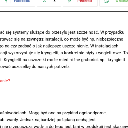
Facebook
X
Pinterest
Whats
 się systemy służące do przesyłu jest szczelność. W przypadku
wać się na zewnętrz instalacji, co może być np. niebezpieczne
o należy zadbać o jak najlepsze uszczelnienie. W instalacjach
cji wykorzystuje się kryngielit, a konkretnie płyty kryngielitowe. To
 Kryngielit na uszczelki może mieć różne grubości, np.: kryngielit
sować uszczelkę do naszych potrzeb.
wanie?
łaściwościach. Mogą być one na przykład ognioodporne,
ub twardy. Jednak najbardziej pożądaną cechą jest
 nie przepuszcza wody, a do tego jest tani w produkcji jest skazany