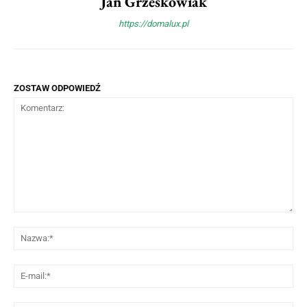
Jan Grześkowiak
https://domalux.pl
ZOSTAW ODPOWIEDŹ
Komentarz:
Na
E-
mai