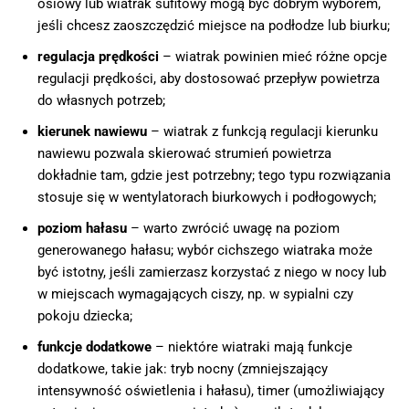
osiowy lub wiatrak sufitowy mogą być dobrym wyborem,
jeśli chcesz zaoszczędzić miejsce na podłodze lub biurku;
regulacja prędkości
– wiatrak powinien mieć różne opcje
regulacji prędkości, aby dostosować przepływ powietrza
do własnych potrzeb;
kierunek nawiewu
– wiatrak z funkcją regulacji kierunku
nawiewu pozwala skierować strumień powietrza
dokładnie tam, gdzie jest potrzebny; tego typu rozwiązania
stosuje się w wentylatorach biurkowych i podłogowych;
poziom hałasu
– warto zwrócić uwagę na poziom
generowanego hałasu; wybór cichszego wiatraka może
być istotny, jeśli zamierzasz korzystać z niego w nocy lub
w miejscach wymagających ciszy, np. w sypialni czy
pokoju dziecka;
funkcje dodatkowe
– niektóre wiatraki mają funkcje
dodatkowe, takie jak: tryb nocny (zmniejszający
intensywność oświetlenia i hałasu), timer (umożliwiający