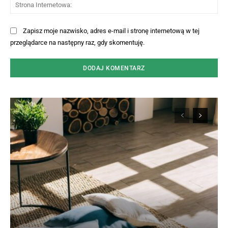
St
Int
Zapisz moje nazwisko, adres e-mail i stronę internetową w tej
przeglądarce na następny raz, gdy skomentuję.