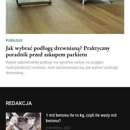
PODŁOGI
Jak wybrać podłogę drewnianą? Praktyczny
poradnik przed zakupem parkietu
Wybór odpowiedniej podłogi ma ogromny wpływ na wygląd i
funkcjonalność wnętrza. Jeśli zastanawiasz się, jak wybrać podłogę
drewnianą...
REDAKCJA
1 m3 betonu ile to kg, czyli ile waży m3
betonu?
3 września, 2022